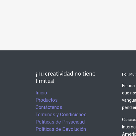
¡Tu creatividad no tiene
Foil Mul
limites!
Es una 
Inicio
que nos
Productos
vangua
Contáctenos
pendien
Terminos y Condiciones
Gracias
Politicas de Privacidad
Intern
Politicas de Devolución
America