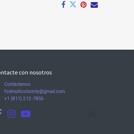
ntacte con nosotros
Contáctenos
foilmulticolormty@gmail.com
+1 (811) 212-7856