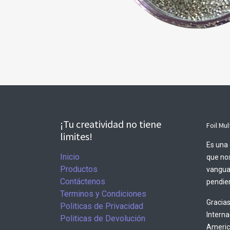
¡Tu creatividad no tiene
Foil Mul
limites!
Es una 
Inicio
que nos
Productos
vangua
Contáctenos
pendien
Terminos y Condiciones
Gracias
Politicas de Privacidad
Intern
Politicas de Devolución
America