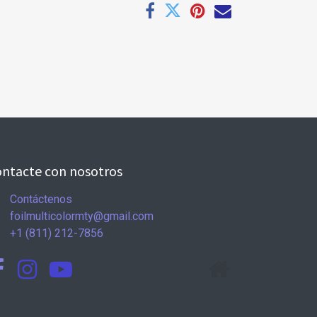
ntacte con nosotros
Contáctenos
foilmulticolormty@gmail.com
+1 (811) 212-7856