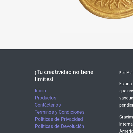
¡Tu creatividad no tiene
Foil Mul
limites!
Es una 
Inicio
que nos
Productos
vangua
Contáctenos
pendien
Terminos y Condiciones
Gracias
Politicas de Privacidad
Intern
Politicas de Devolución
America