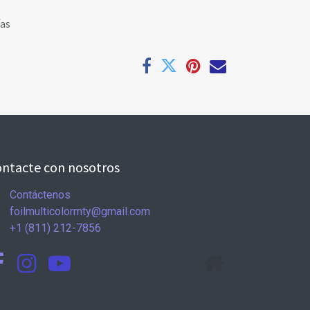
ías
ntacte con nosotros
Contáctenos
foilmulticolormty@gmail.com
+1 (811) 212-7856