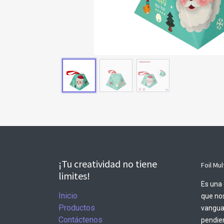
¡Tu creatividad no tiene
Foil Mul
limites!
Es una 
Inicio
que nos
Productos
vangua
Contáctenos
pendien