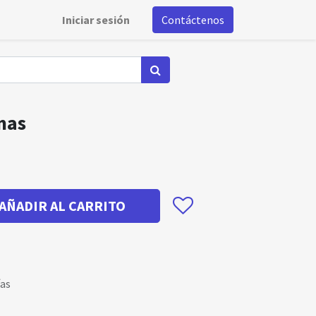
Iniciar sesión
Contáctenos
mas
AÑADIR AL CARRITO
ías