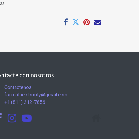
ías
ntacte con nosotros
Contáctenos
foilmulticolormty@gmail.com
+1 (811) 212-7856