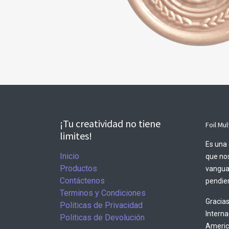
¡Tu creatividad no tiene
Foil Mul
limites!
Es una 
Inicio
que nos
Productos
vangua
Contáctenos
pendien
Terminos y Condiciones
Gracias
Politicas de Privacidad
Intern
Politicas de Devolución
America