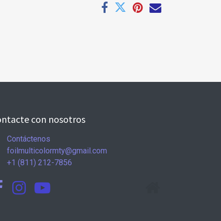
ntacte con nosotros
Contáctenos
foilmulticolormty@gmail.com
+1 (811) 212-7856