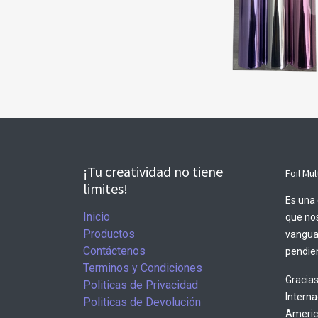
¡Tu creatividad no tiene
Foil Mul
limites!
Es una 
Inicio
que nos
Productos
vangua
Contáctenos
pendien
Terminos y Condiciones
Gracias
Politicas de Privacidad
Intern
Politicas de Devolución
America