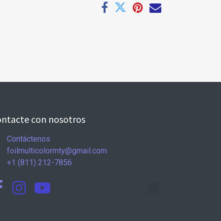
ntacte con nosotros
Contáctenos
foilmulticolormty@gmail.com
+1 (811) 212-7856