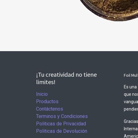
¡Tu creatividad no tiene
Foil Mul
limites!
Es una 
Inicio
que nos
Productos
vangua
Contáctenos
pendien
Terminos y Condiciones
Gracias
Politicas de Privacidad
Intern
Politicas de Devolución
America