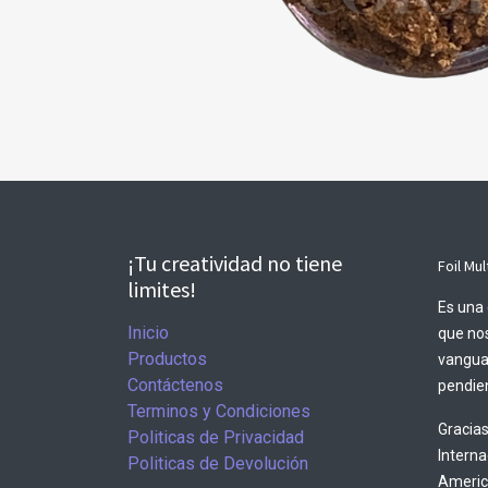
¡Tu creatividad no tiene
Foil Mul
limites!
Es una 
Inicio
que nos
Productos
vangua
Contáctenos
pendien
Terminos y Condiciones
Gracias
Politicas de Privacidad
Intern
Politicas de Devolución
America