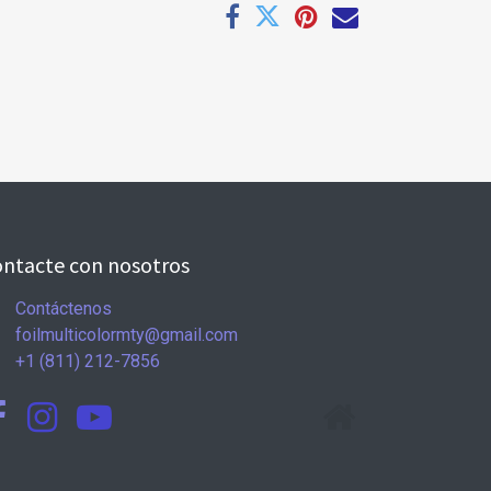
ntacte con nosotros
Contáctenos
foilmulticolormty@gmail.com
+1 (811) 212-7856