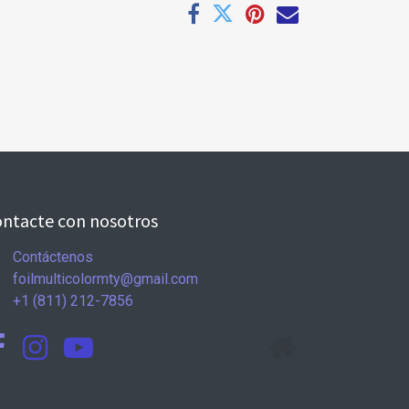
ntacte con nosotros
Contáctenos
foilmulticolormty@gmail.com
+1 (811) 212-7856