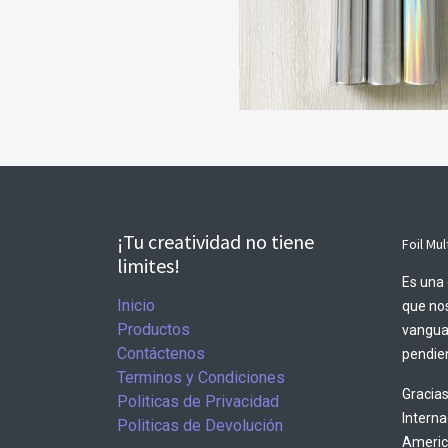
¡Tu creatividad no tiene
Foil Mul
limites!
Es una 
Inicio
que nos
Productos
vangua
Contáctenos
pendien
Terminos y Condiciones
Gracias
Politicas de Privacidad
Intern
Politicas de Devolución
America