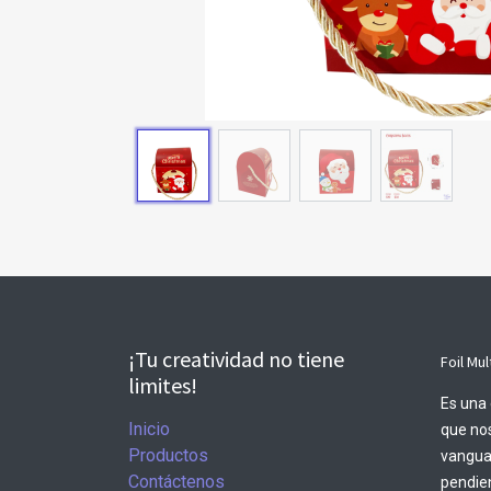
¡Tu creatividad no tiene
Foil Mul
limites!
Es una 
Inicio
que nos
Productos
vangua
Contáctenos
pendien