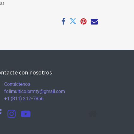
ías
ntacte con nosotros
Contáctenos
foilmulticolormty@gmail.com
+1 (811) 212-7856