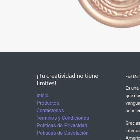
¡Tu creatividad no tiene
Foil Mul
limites!
Es una 
Inicio
que nos
Productos
vangua
Contáctenos
pendien
Terminos y Condiciones
Gracias
Politicas de Privacidad
Intern
Politicas de Devolución
America